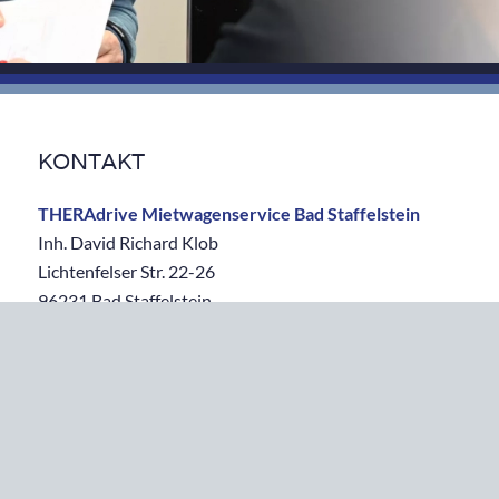
KONTAKT
THERAdrive
Mietwagenservice Bad Staffelstein
Inh. David Richard Klob
Lichtenfelser Str. 22-26
96231 Bad Staffelstein
Telefon:
09573/ 23 99 29 16
Fax:
09573 / 23 99 29 32
E-Mail:
info[at]theradrive.de
TELEFONSICHE SPRECHZEITEN